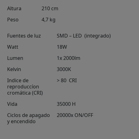
Altura
210
cm
Peso
4,7
kg
Fuentes de luz
SMD – LED
(integrado)
Watt
18
W
Lumen
1x 2000
lm
Kelvin
3000K
Indice de
> 80
CRI
reproduccíon
cromática (CRI)
Vida
35000
H
Ciclos de apagado
20000
x ON/OFF
y encendido