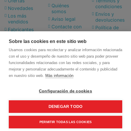
Ofertas
Términos y
Quiénes
condiciones
Novedades
somos
Envíos y
Los más
Aviso legal
devoluciones
vendidos
Contacte con
Política de
Fabricantes
nosotros
Privacidad
Mapa del sitio
Política de
Sobre las cookies en este sitio web
Cookies
Usamos cookies para recolectar y analizar información relacionada
Mi Cuenta
Datos de contacto
con el uso y desempeño de nuestro sitio web para poder proveer
funcionalidades relacionadas con las redes sociales, y para
Iniciar sesión
mejorar y personalizar adecuadamente el contenido y publicidad
Carretera de Alicún, 303
Mi cuenta
en nuestro sitio web.
Más información
Roquetas de Mar - Almería
Historial de pedidos
04720 España
Datos personales
Configuración de cookies
950 344 019
pedidos@superlampara.com
DENEGAR TODO
© Superlampara. Todos los derechos reservados.
PERMITIR TODAS LAS COOKIES
Desarrollada por
Maresoft