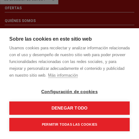
OFERTAS
QUIÉNES SOMOS
NOTAS LEGALES
Sobre las cookies en este sitio web
MI CUENTA
Usamos cookies para recolectar y analizar información relacionada
con el uso y desempeño de nuestro sitio web para poder proveer
DATOS DE CONTACTO
funcionalidades relacionadas con las redes sociales, y para
mejorar y personalizar adecuadamente el contenido y publicidad
en nuestro sitio web.
Más información
© Superlampara. Todos los derechos reservados. Desarrollada por
Maresoft
Configuración de cookies
DENEGAR TODO
PERMITIR TODAS LAS COOKIES